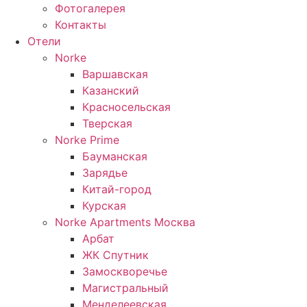
Фотогалерея
Контакты
Отели
Norke
Варшавская
Казанский
Красносельская
Тверская
Norke Prime
Бауманская
Зарядье
Китай-город
Курская
Norke Apartments Москва
Арбат
ЖК Спутник
Замоскворечье
Магистральный
Менделеевская