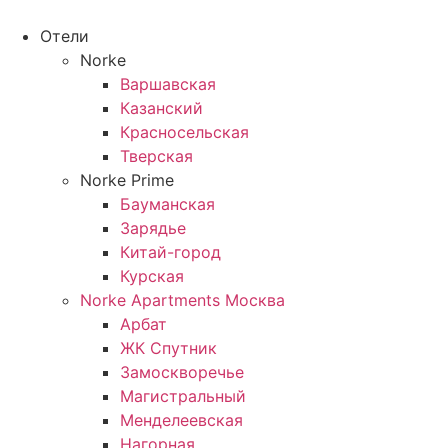
Перейти
к
Отели
содержимому
Norke
Варшавская
Казанский
Красносельская
Тверская
Norke Prime
Бауманская
Зарядье
Китай-город
Курская
Norke Apartments Москва
Арбат
ЖК Спутник
Замоскворечье
Магистральный
Менделеевская
Нагорная