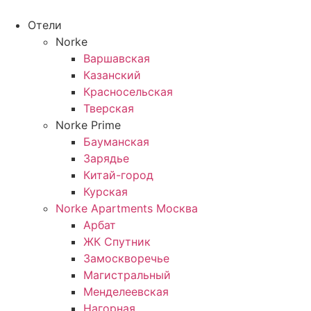
Перейти
к
Отели
содержимому
Norke
Варшавская
Казанский
Красносельская
Тверская
Norke Prime
Бауманская
Зарядье
Китай-город
Курская
Norke Apartments Москва
Арбат
ЖК Спутник
Замоскворечье
Магистральный
Менделеевская
Нагорная