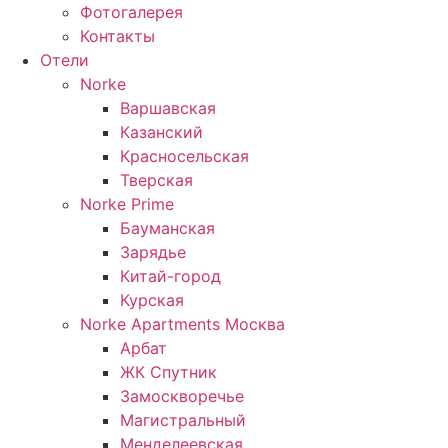
Фотогалерея
Контакты
Отели
Norke
Варшавская
Казанский
Красносельская
Тверская
Norke Prime
Бауманская
Зарядье
Китай-город
Курская
Norke Apartments Москва
Арбат
ЖК Спутник
Замоскворечье
Магистральный
Менделеевская