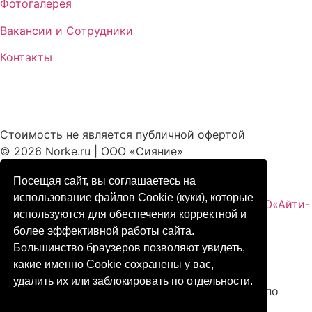
Фотогалерея
Вакансии и Сотрудники
Контакты
Стоимость не является публичной офертой
© 2026 Norke.ru | ООО «Сияние»
Политика конфиденциальности
Посещая сайт, вы соглашаетесь на
использование файлов Cookie (куки), которые
Создание.Поддержка.Продвижение.Сайтов ООО«Айти-
используются для обеспечения корректной и
аутсорсинг»
более эффективной работы сайта.
Большинство браузеров позволяют увидеть,
ВЗЛОМАЙ СУНДУК / ВРЕМЯ ПРИЗОВ
какие именно Cookie сохранены у вас,
удалить их или заблокировать по отдельности.
Найдите 5 спрятанных цифр в наших 3D-турах по
отелям и получите подарок🎁