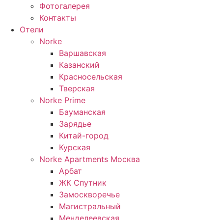
Фотогалерея
Контакты
Отели
Norke
Варшавская
Казанский
Красносельская
Тверская
Norke Prime
Бауманская
Зарядье
Китай-город
Курская
Norke Apartments Москва
Арбат
ЖК Спутник
Замоскворечье
Магистральный
Менделеевская