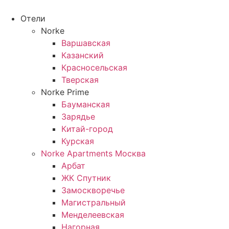
Перейти
к
Отели
содержимому
Norke
Варшавская
Казанский
Красносельская
Тверская
Norke Prime
Бауманская
Зарядье
Китай-город
Курская
Norke Apartments Москва
Арбат
ЖК Спутник
Замоскворечье
Магистральный
Менделеевская
Нагорная