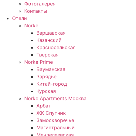
Фотогалерея
Контакты
Отели
Norke
Варшавская
Казанский
Красносельская
Тверская
Norke Prime
Бауманская
Зарядье
Китай-город
Курская
Norke Apartments Москва
Арбат
ЖК Спутник
Замоскворечье
Магистральный
Менделеевская