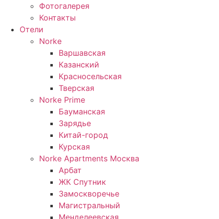
Фотогалерея
Контакты
Отели
Norke
Варшавская
Казанский
Красносельская
Тверская
Norke Prime
Бауманская
Зарядье
Китай-город
Курская
Norke Apartments Москва
Арбат
ЖК Спутник
Замоскворечье
Магистральный
Менделеевская