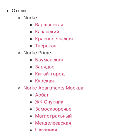
Перейти
к
Отели
содержимому
Norke
Варшавская
Казанский
Красносельская
Тверская
Norke Prime
Бауманская
Зарядье
Китай-город
Курская
Norke Apartments Москва
Арбат
ЖК Спутник
Замоскворечье
Магистральный
Менделеевская
Нагорная