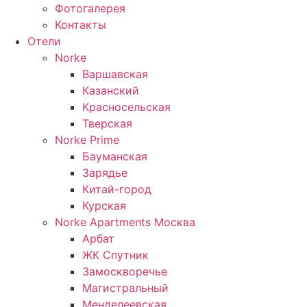
Фотогалерея
Контакты
Отели
Norke
Варшавская
Казанский
Красносельская
Тверская
Norke Prime
Бауманская
Зарядье
Китай-город
Курская
Norke Apartments Москва
Арбат
ЖК Спутник
Замоскворечье
Магистральный
Менделеевская