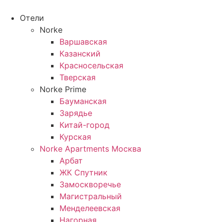
Перейти
к
Отели
содержимому
Norke
Варшавская
Казанский
Красносельская
Тверская
Norke Prime
Бауманская
Зарядье
Китай-город
Курская
Norke Apartments Москва
Арбат
ЖК Спутник
Замоскворечье
Магистральный
Менделеевская
Нагорная