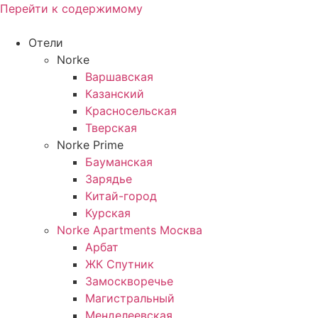
Перейти к содержимому
Отели
Norke
Варшавская
Казанский
Красносельская
Тверская
Norke Prime
Бауманская
Зарядье
Китай-город
Курская
Norke Apartments Москва
Арбат
ЖК Спутник
Замоскворечье
Магистральный
Менделеевская