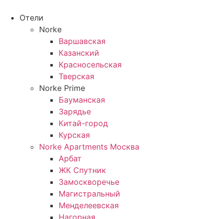
Перейти
к
Отели
содержимому
Norke
Варшавская
Казанский
Красносельская
Тверская
Norke Prime
Бауманская
Зарядье
Китай-город
Курская
Norke Apartments Москва
Арбат
ЖК Спутник
Замоскворечье
Магистральный
Менделеевская
Нагорная