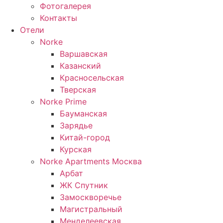
Фотогалерея
Контакты
Отели
Norke
Варшавская
Казанский
Красносельская
Тверская
Norke Prime
Бауманская
Зарядье
Китай-город
Курская
Norke Apartments Москва
Арбат
ЖК Спутник
Замоскворечье
Магистральный
Менделеевская