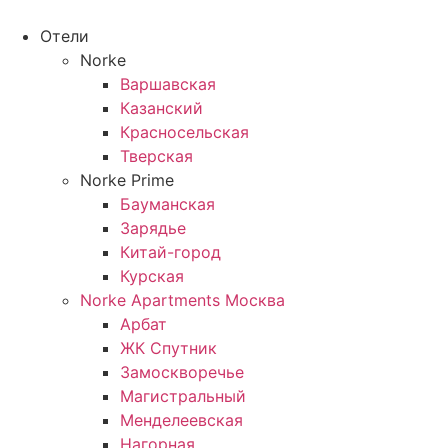
Перейти
к
Отели
содержимому
Norke
Варшавская
Казанский
Красносельская
Тверская
Norke Prime
Бауманская
Зарядье
Китай-город
Курская
Norke Apartments Москва
Арбат
ЖК Спутник
Замоскворечье
Магистральный
Менделеевская
Нагорная