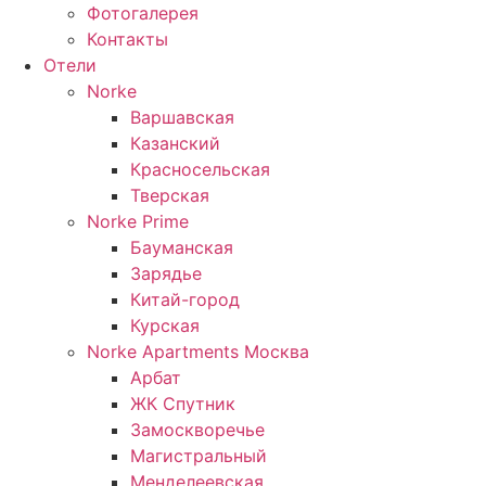
Фотогалерея
Контакты
Отели
Norke
Варшавская
Казанский
Красносельская
Тверская
Norke Prime
Бауманская
Зарядье
Китай-город
Курская
Norke Apartments Москва
Арбат
ЖК Спутник
Замоскворечье
Магистральный
Менделеевская