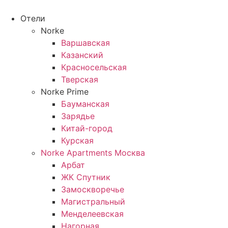
Перейти
к
Отели
содержимому
Norke
Варшавская
Казанский
Красносельская
Тверская
Norke Prime
Бауманская
Зарядье
Китай-город
Курская
Norke Apartments Москва
Арбат
ЖК Спутник
Замоскворечье
Магистральный
Менделеевская
Нагорная