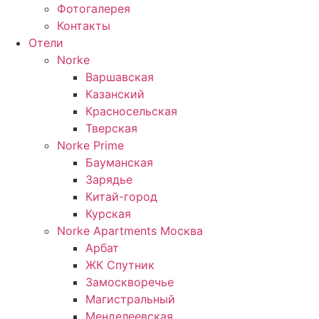
Фотогалерея
Контакты
Отели
Norke
Варшавская
Казанский
Красносельская
Тверская
Norke Prime
Бауманская
Зарядье
Китай-город
Курская
Norke Apartments Москва
Арбат
ЖК Спутник
Замоскворечье
Магистральный
Менделеевская