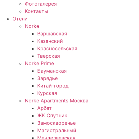
Фотогалерея
Контакты
Отели
Norke
Варшавская
Казанский
Красносельская
Тверская
Norke Prime
Бауманская
Зарядье
Китай-город
Курская
Norke Apartments Москва
Арбат
ЖК Спутник
Замоскворечье
Магистральный
Менделеевская