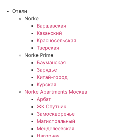
Перейти
к
Отели
содержимому
Norke
Варшавская
Казанский
Красносельская
Тверская
Norke Prime
Бауманская
Зарядье
Китай-город
Курская
Norke Apartments Москва
Арбат
ЖК Спутник
Замоскворечье
Магистральный
Менделеевская
Нагорная