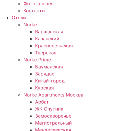
Фотогалерея
Контакты
Отели
Norke
Варшавская
Казанский
Красносельская
Тверская
Norke Prime
Бауманская
Зарядье
Китай-город
Курская
Norke Apartments Москва
Арбат
ЖК Спутник
Замоскворечье
Магистральный
Менделеевская