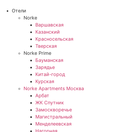
Перейти
к
Отели
содержимому
Norke
Варшавская
Казанский
Красносельская
Тверская
Norke Prime
Бауманская
Зарядье
Китай-город
Курская
Norke Apartments Москва
Арбат
ЖК Спутник
Замоскворечье
Магистральный
Менделеевская
Нагорная