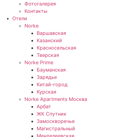
Фотогалерея
Контакты
Отели
Norke
Варшавская
Казанский
Красносельская
Тверская
Norke Prime
Бауманская
Зарядье
Китай-город
Курская
Norke Apartments Москва
Арбат
ЖК Спутник
Замоскворечье
Магистральный
Менделеевская