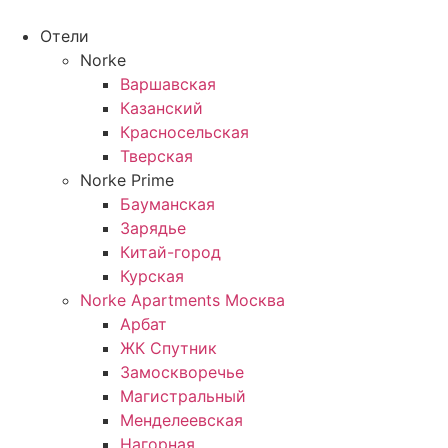
Перейти
к
Отели
содержимому
Norke
Варшавская
Казанский
Красносельская
Тверская
Norke Prime
Бауманская
Зарядье
Китай-город
Курская
Norke Apartments Москва
Арбат
ЖК Спутник
Замоскворечье
Магистральный
Менделеевская
Нагорная